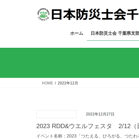
コ
ナ
ン
ビ
テ
ゲ
ン
ー
ツ
シ
ホーム
日本防災士会 千葉県支
へ
ョ
ス
ン
キ
に
ッ
移
プ
動
HOME
2022年12月
2022年12月27日
2023 RDD&ウエルフェスタ 2/1
イベント名称：2023「つたえる、ひろがる、つた