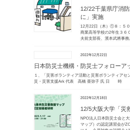
12/22千葉県庁
に」実施
12月22日（木）①８：
商業高等学校の2年生３６
夫前支部長、濱本武將事務局
2022年12月22日
日本防災士機構・防災士フォローア
１、「災害ボランティア活動と災害ボランティア
災・災害支援Ark 代表 高橋 亜弥子 氏 日 時 20
2022年12月18日
12/5大阪大学「
NPO法人日本防災士会と
マップ）の認定講習会がZ