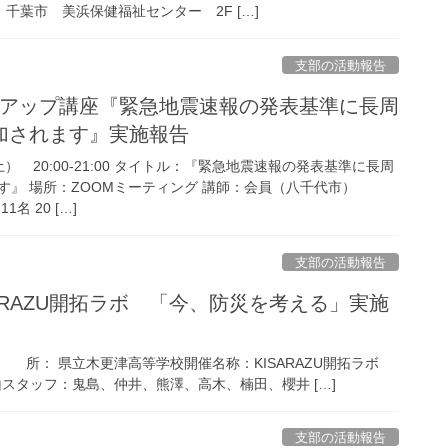
 場所：千葉市 美浜保健福祉センター 2F […]
支部の活動報告
キルアップ講座『緊急地震速報の発表基準に長周
加されます』実施報告
土） 20:00-21:00 タイトル：『緊急地震速報の発表基準に長周
す』 場所：ZOOMミーティング 講師：会員（八千代市）
 20 […]
支部の活動報告
ISARAZU開拓ラボ 「今、防災を考える」実施
00場 所： 県立木更津高等学校開催名称：KISARAZU開拓ラボ
タッフ：鬼島、仲井、熊澤、高木、楠田、櫻井 […]
支部の活動報告