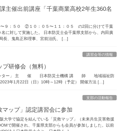
消防課主催出前講座「千葉商業高校2年生360名
５０〜９：５０ ②１０：０５〜１１：０５ の2回に分けて千葉
０名に対して実施した。 日本防災士会千葉県支部から、内田廣
長、鬼島正和理事、宮前治氏、 […]
講習会等の情報
ップ研修会（無料）
センター」 主 催 日本防災士機構 講 師 地域福祉防
23年1月22日（日）10時～12時（予定） 開催方法 […]
支部の活動報告
災救マップ」認定講習会に参加
大阪大学で協定を結んでいる「災救マップ」（未来共生災害救援
OOMで開催され、千葉県支部からも会員が参加しました。以前