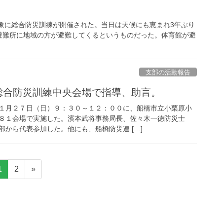
対象に総合防災訓練が開催された。当日は天候にも恵まれ3年ぶり
避難所に地域の方が避難してくるというものだった。体育館が避
支部の活動報告
橋市総合防災訓練中央会場で指導、助言。
１月２７日（日）９：３０～１２：００に、船橋市立小栗原小
８１会場で実施した。濱本武将事務局長、佐々木一徳防災士
から代表参加した。他にも、船橋防災連 […]
固
固
1
2
»
定
定
ペ
ペ
ー
ー
ジ
ジ