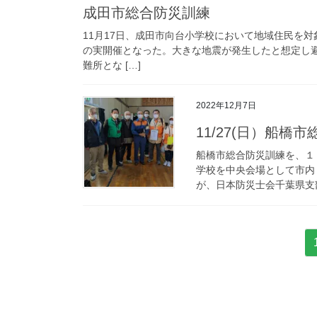
成田市総合防災訓練
11月17日、成田市向台小学校において地域住民を
の実開催となった。大きな地震が発生したと想定し
難所とな […]
2022年12月7日
11/27(日）船
船橋市総合防災訓練を、１
学校を中央会場として市内
が、日本防災士会千葉県支部
投
稿
の
ペ