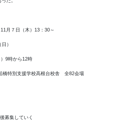
あった。
11月７日（木）13：30～
（日）
日）9時から12時
船橋特別支援学校高根台校舎 全82会場
今後募集していく