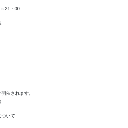
～21：00
室
が開催されます。
定
について