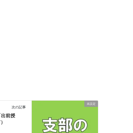
未設定
次の記事
「出前授
7）