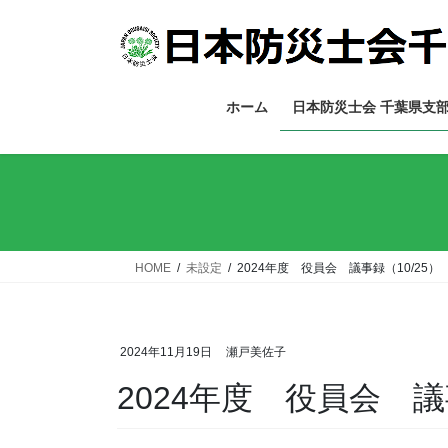
コ
ナ
ン
ビ
テ
ゲ
ン
ー
ツ
シ
ホーム
日本防災士会 千葉県支
へ
ョ
ス
ン
キ
に
ッ
移
プ
動
HOME
未設定
2024年度 役員会 議事録（10/25）
2024年11月19日
瀬戸美佐子
2024年度 役員会 議