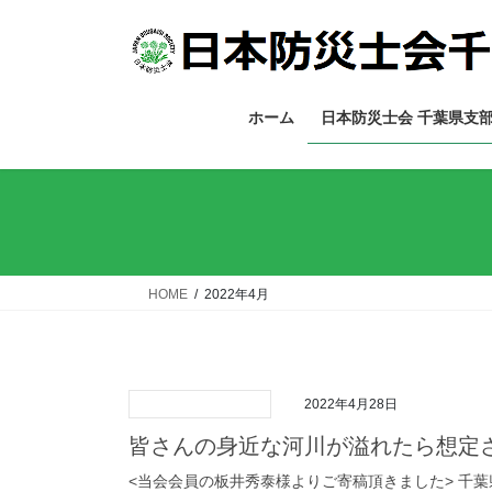
コ
ナ
ン
ビ
テ
ゲ
ン
ー
ツ
シ
ホーム
日本防災士会 千葉県支
へ
ョ
ス
ン
キ
に
ッ
移
プ
動
HOME
2022年4月
2022年4月28日
皆さんの身近な河川が溢れたら想定
<当会会員の板井秀泰様よりご寄稿頂きました> 千