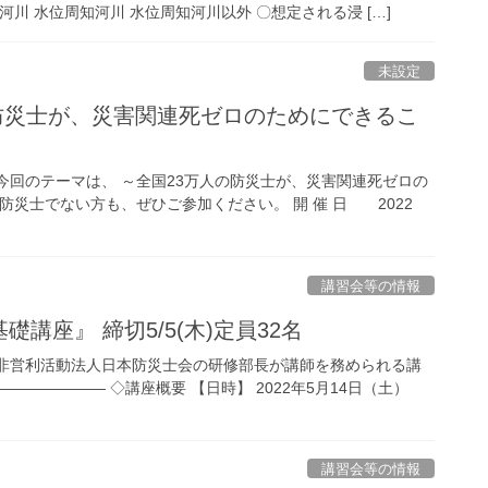
川 水位周知河川 水位周知河川以外 〇想定される浸 […]
未設定
人の防災士が、災害関連死ゼロのためにできるこ
今回のテーマは、 ～全国23万人の防災士が、災害関連死ゼロの
防災士でない方も、ぜひご参加ください。 開 催 日 2022
講習会等の情報
礎講座』 締切5/5(木)定員32名
定非営利活動法人日本防災士会の研修部長が講師を務められる講
―――――― ◇講座概要 【日時】 2022年5月14日（土）
講習会等の情報