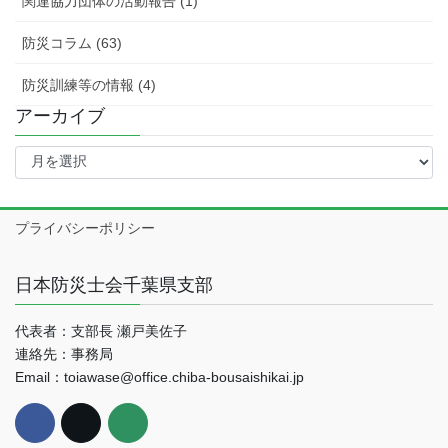
関連協力団体の活動報告 (1)
防災コラム (63)
防災訓練等の情報 (4)
アーカイブ
ア
ー
カ
イ
プライバシーポリシー
ブ
日本防災士会千葉県支部
代表者：支部長 瀬戸美佐子
連絡先：事務局
Email：toiawase@office.chiba-bousaishikai.jp