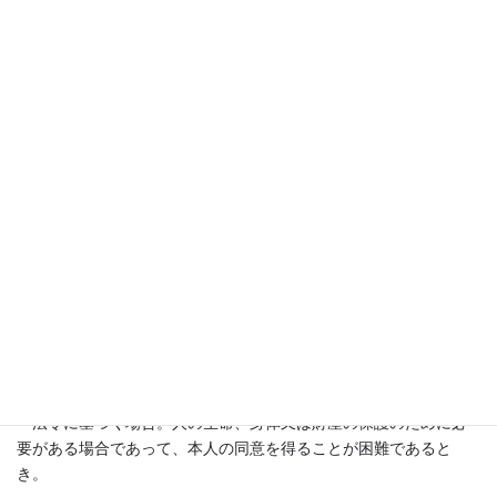
目的と合理的な関連性のある範囲内の利用を含む。）及び 以下の
目的の範囲内で、利用させていただきます。
・当会の活動に関するご支援・ご協力等のお願い
・メールの送信
・活動報告、活動・講座等告知等のご連絡
・その他、当支部から会員へ連絡する必要が生じた場合
個人情報の第三者提供
当支部は、次の場合を除き、個人情報を事前に本人の同意を得る
ことなく、第三者に提供いたしません。
・法令に基づく場合。人の生命、身体又は財産の保護のために必
要がある場合であって、本人の同意を得ることが困難であると
き。