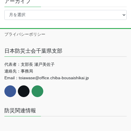
アーカイブ
ア
ー
カ
イ
プライバシーポリシー
ブ
日本防災士会千葉県支部
代表者：支部長 瀬戸美佐子
連絡先：事務局
Email：toiawase@office.chiba-bousaishikai.jp
防災関連情報