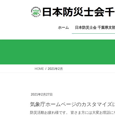
コ
ナ
ン
ビ
テ
ゲ
ン
ー
ツ
シ
ホーム
日本防災士会 千葉県支
へ
ョ
ス
ン
キ
に
ッ
移
プ
動
HOME
2021年2月
2021年2月27日
気象庁ホームページのカスタマイズ
防災活動お疲れ様です。 皆さま方には大変お世話に