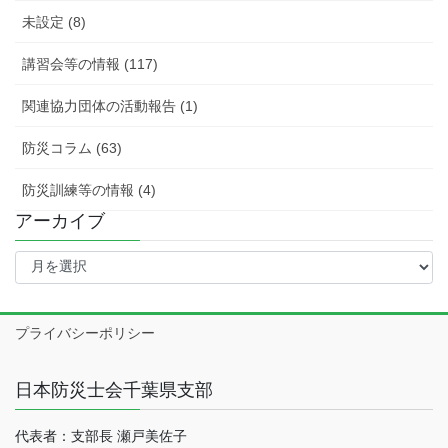
未設定 (8)
講習会等の情報 (117)
関連協力団体の活動報告 (1)
防災コラム (63)
防災訓練等の情報 (4)
アーカイブ
ア
ー
カ
イ
プライバシーポリシー
ブ
日本防災士会千葉県支部
代表者：支部長 瀬戸美佐子