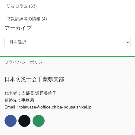
防災コラム (63)
防災訓練等の情報 (4)
アーカイブ
ア
ー
カ
イ
プライバシーポリシー
ブ
日本防災士会千葉県支部
代表者：支部長 瀬戸美佐子
連絡先：事務局
Email：toiawase@office.chiba-bousaishikai.jp