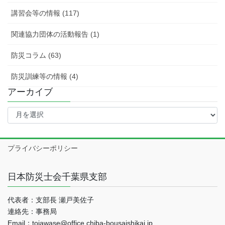
講習会等の情報 (117)
関連協力団体の活動報告 (1)
防災コラム (63)
防災訓練等の情報 (4)
アーカイブ
ア
ー
カ
イ
プライバシーポリシー
ブ
日本防災士会千葉県支部
代表者：支部長 瀬戸美佐子
連絡先：事務局
Email：toiawase@office.chiba-bousaishikai.jp