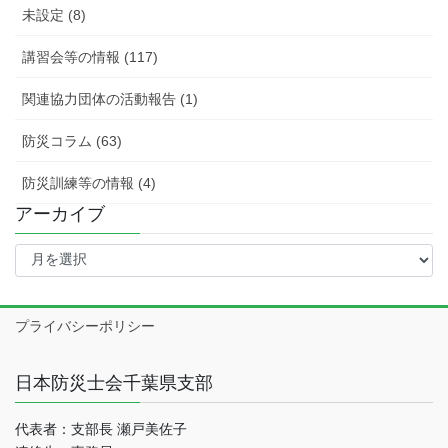
未設定 (8)
講習会等の情報 (117)
関連協力団体の活動報告 (1)
防災コラム (63)
防災訓練等の情報 (4)
アーカイブ
ア
ー
カ
イ
プライバシーポリシー
ブ
日本防災士会千葉県支部
代表者：支部長 瀬戸美佐子