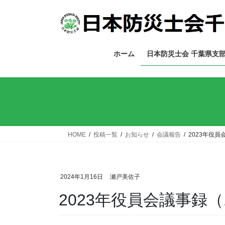
コ
ナ
ン
ビ
テ
ゲ
ン
ー
ツ
シ
ホーム
日本防災士会 千葉県支
へ
ョ
ス
ン
キ
に
ッ
移
プ
動
HOME
投稿一覧
お知らせ
会議報告
2023年役員
2024年1月16日
瀬戸美佐子
2023年役員会議事録（1