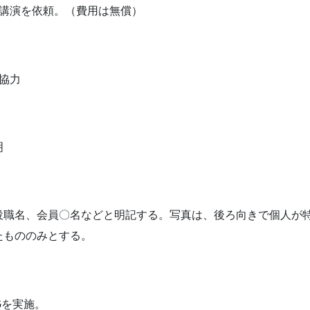
が講演を依頼。（費用は無償）
協力
明
役職名、会員〇名などと明記する。写真は、後ろ向きで個人が
たもののみとする。
IGを実施。