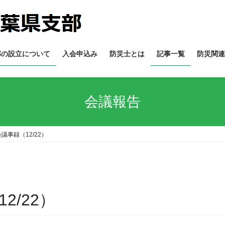
部の設立について
入会申込み
防災士とは
記事一覧
防災関連
会議報告
会議事録（12/22）
2/22）