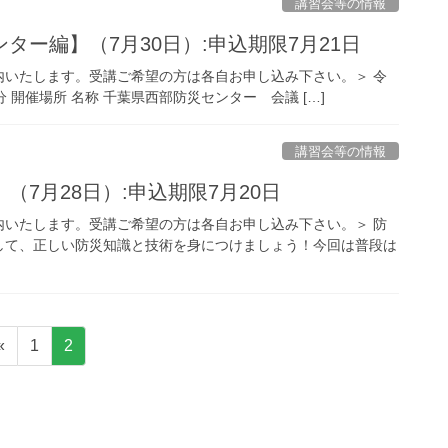
講習会等の情報
ー編】（7月30日）:申込期限7月21日
内いたします。受講ご希望の方は各自お申し込み下さい。＞ 令
時30分 開催場所 名称 千葉県西部防災センター 会議 […]
講習会等の情報
7月28日）:申込期限7月20日
内いたします。受講ご希望の方は各自お申し込み下さい。＞ 防
して、正しい防災知識と技術を身につけましょう！今回は普段は
固
固
«
1
2
定
定
ペ
ペ
ー
ー