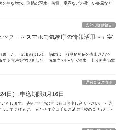
水路の急な増水、道路の冠水、落雷、竜巻などの激しい突風など
支部の活動報告
ェック！～スマホで気象庁の情報活用～」実
れました。 参加者は16名 講師は 前事務局長の青山さんで
得する方法を学びました。 気象庁のHPから浸水、土砂災害の危
講習会等の情報
4日）:申込期限8月16日
内いたします。受講ご希望の方は各自お申し込み下さい。＞ 災
について学びます。 また今年度は千葉県消防学校の見学も行い