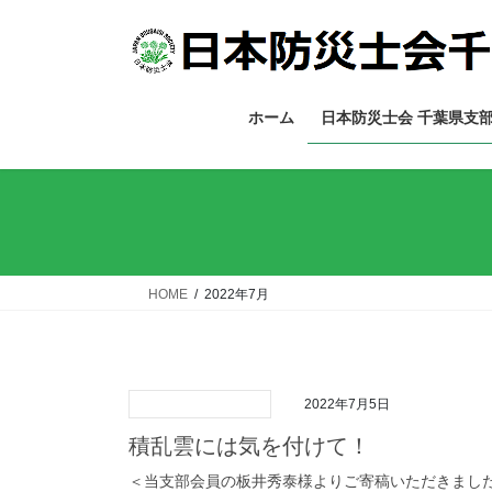
コ
ナ
ン
ビ
テ
ゲ
ン
ー
ツ
シ
ホーム
日本防災士会 千葉県支
へ
ョ
ス
ン
キ
に
ッ
移
プ
動
HOME
2022年7月
2022年7月5日
積乱雲には気を付けて！
＜当支部会員の板井秀泰様よりご寄稿いただきまし