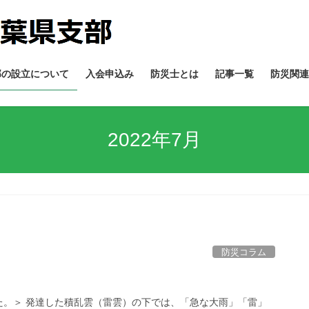
部の設立について
入会申込み
防災士とは
記事一覧
防災関連
2022年7月
防災コラム
た。＞ 発達した積乱雲（雷雲）の下では、「急な大雨」「雷」