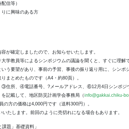
時配信等）
くりに興味のある方
内容が確定しましたの
で、お知らせいたします。
り大学教員等によるシ
ンポジウムの議論を聞くと、すぐに理解
という要望があり、事前の予習、
事後の振り返り用に、シンポ
りまとめたものです（A4・約80頁）。
、③住所、④電話番号
、?メールアドレス、⑥12月4日シンポ
、を記載して、地区防災計画学会事務局（
info
@gakkai.chiku-bo
会員の方の価格は4,000円です（
送料300円）。
願いいたします。前
回のように売切れになる場合もあります。
と課題」基礎資料」