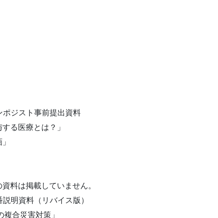
シンポジスト事前
提出資料
与する医療とは？」
画」
」
」
の資料は掲載していま
せん。
本番説明資料（リ
バイス版）
の複合災害対策」