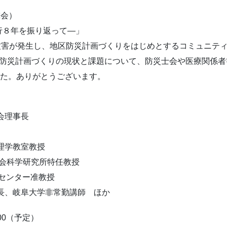
究会）
行８年を振り返って―
」
被害が発生し、地
区防災計画づくりをはじめとするコミュニテ
防災計画づくりの現状と課題について、
防災士会や医療関係者
した。ありがとうご
ざいます。
会理事長
理学教室教授
会科学研究所特任教授
究センター准教授
長、岐阜大学非常勤講師 ほか
00（予定）