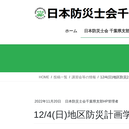
コ
ナ
ン
ビ
テ
ゲ
ン
ー
ツ
シ
ホーム
日本防災士会 千葉県支
へ
ョ
ス
ン
キ
に
ッ
移
プ
動
HOME
投稿一覧
講習会等の情報
12/4(日)地区
2022年11月20日
日本防災士会千葉県支部HP管理者
12/4(日)地区防災