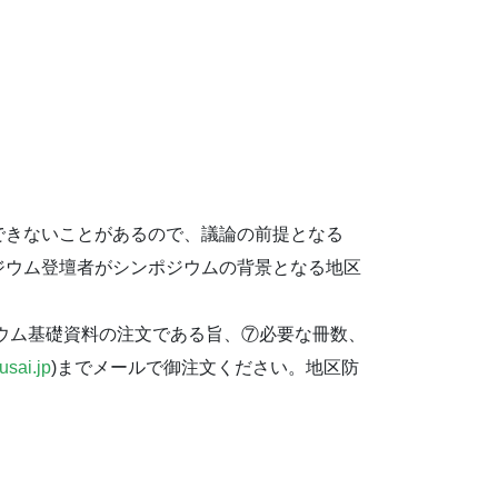
できないことがあるので、
議論の前提となる
ジウム登壇者がシンポジウムの背景と
なる地区
ジウム基礎資料の注文で
ある旨、⑦必要な冊数、
usai.jp
)
までメールで御注文ください。地区防