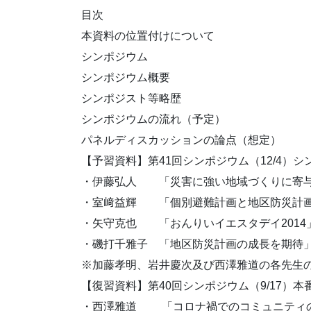
目次
本資料の位置付けについて
シンポジウム
シンポジウム概要
シンポジスト等略歴
シンポジウムの流れ（予定）
パネルディスカッションの論点（想定）
【予習資料】第41回シンポジウム（12/4）
・伊藤弘人 「災害に強い地域づくりに寄
・室﨑益輝 「個別避難計画と地区防災計
・矢守克也 「おんりいイエスタデイ2014
・磯打千雅子 「地区防災計画の成長を期待
※加藤孝明、岩井慶次及び西澤雅道の各先生
【復習資料】第40回シンポジウム（9/17）
・西澤雅道 「コロナ禍でのコミュニティ