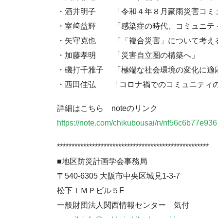
・酒井明子 「令和４年８月豪雨災害コミ
・室﨑益輝 「感染症の時代、コミュニテ
・矢守克也 「「複合災害」について考え
・加藤孝明 「災害自立圏の構築へ」
・磯打千雅子 「極端な社会環境の変化に適
・西田佳弘 「コロナ禍でのコミュニティの
詳細はこちら noteのリンク
https://note.com/chikubousai/n
/nf56c6b77e936
******************************
**********************
■地区防災計画学会事務局
〒540-6305 大阪市中央区城見1-3-7
松下ＩＭＰビル５F
一般財団法人関西情報センター 気付