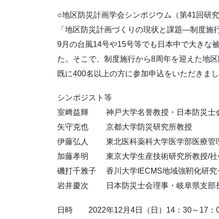
○地区防災計画学会シンポジウム（第41回研
「地区防災計画づくりの現状と課題―制度施
9月の台風14号や15号等でも日本中で大きな
た。そこで、制度施行から8周年を迎えた地
区
既に400名以上の方に参加申込をいただきま
シンポジスト等
室﨑益輝 神戸大学名誉教授・日本防災士
矢守克也 京都大学防災研究所教授
伊藤弘人 東北医科薬科大学医学部医療管
加藤孝明 東京大学生産技術研究所教授/社
磯打千雅子 香川大学IECMS地域強靭化研
岩井慶次 日本防災士会理事・岐阜県支部
日時 2022年12月4日（日）14：30～17：