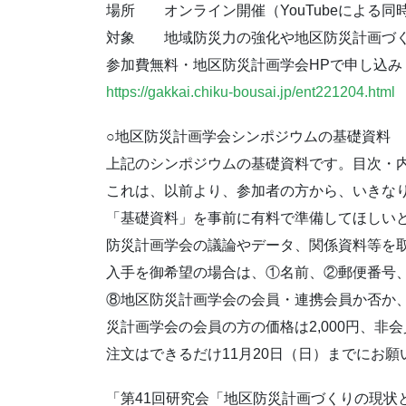
場所 オンライン開催（YouTubeによる同
対象 地域防災力の強化や地区防災計画づ
参加費無料・地区防災計画学会HPで申し込み
https://gakkai.chiku-bousai.jp
/ent221204.html
○地区防災計画学会シンポジウムの基礎資料
上記のシンポジウムの基礎資料です。目次・
これは、以前より、参加者の方から、いきな
「基礎資料」
を事前に有料で準備してほしい
防災計画学会の議論やデータ、
関係資料等を取
入手を御希望の場合は、①名前、②郵便番号
⑧地区防災計画学会の会員・
連携会員か否か
災計画学会の会員の方の価格
は2,000円、非
注文はできるだけ11月20日（日）までにお
「第41回研究会「地区防災計画づくりの現状