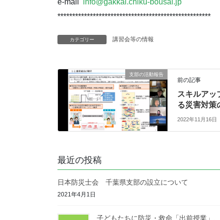
e-mail
info@gakkai.chiku-bousai.jp
******************************
**********************
講習会等の情報
カテゴリー
支部の活動報告
前の記事
スキルアッ
る災害対策
2022年11月16日
最近の投稿
日本防災士会 千葉県支部の設立について
2021年4月1日
子どもたちに防災・救命「出前授業」、東