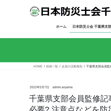
コ
ナ
ン
ビ
テ
ゲ
ン
ー
ツ
シ
ホーム
日本防災士会 千葉県支
へ
ョ
ス
ン
キ
に
ッ
移
プ
動
HOME
投稿一覧
会員の活動報告
千葉県支部会員監
2022年5月7日
admin.aoyama
千葉県支部会員監修記
必要? 注意点などを