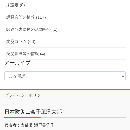
未設定 (8)
講習会等の情報 (117)
関連協力団体の活動報告 (1)
防災コラム (63)
防災訓練等の情報 (4)
アーカイブ
ア
ー
カ
イ
プライバシーポリシー
ブ
日本防災士会千葉県支部
代表者：支部長 瀬戸美佐子